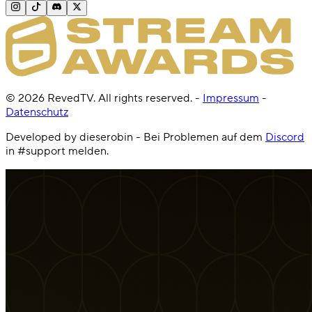
©
2026
RevedTV. All rights reserved.
-
Impressum
-
Datenschutz
Developed by dieserobin - Bei Problemen auf dem
Discord
in #support melden.