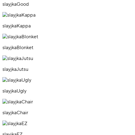
slayjkaGood
slayjkaKappa
slayjkaBlonket
slayjkaJutsu
slayjkaUgly
slayjkaChair
slayjkaEZ