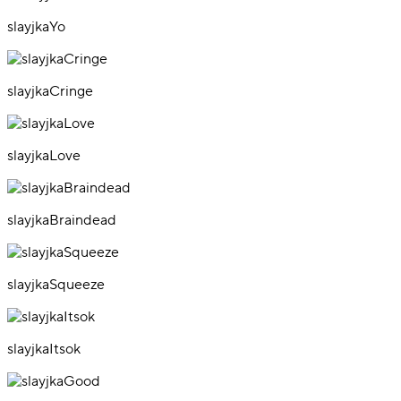
slayjkaYo
slayjkaCringe
slayjkaLove
slayjkaBraindead
slayjkaSqueeze
slayjkaItsok