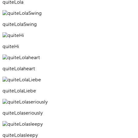
quiteLola
quiteLolaSwing
quiteHi
quiteLolaheart
quiteLolaLiebe
quiteLolaseriously
quiteLolasleepy