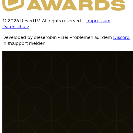
©
2026
RevedTV. All rights reserved.
-
Impressum
-
Datenschutz
Developed by dieserobin - Bei Problemen auf dem
Discord
in #support melden.