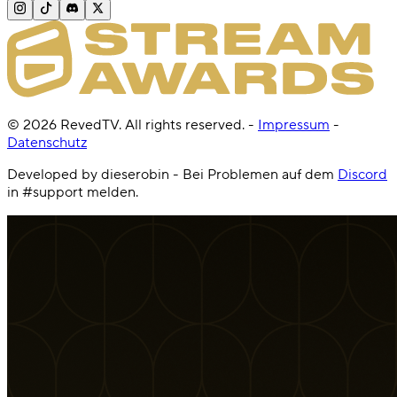
©
2026
RevedTV. All rights reserved.
-
Impressum
-
Datenschutz
Developed by dieserobin - Bei Problemen auf dem
Discord
in #support melden.