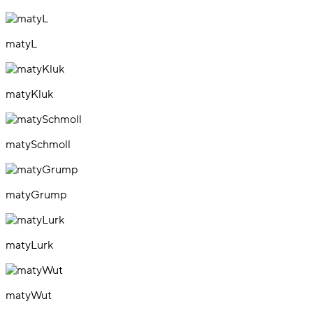
matyL
matyKluk
matySchmoll
matyGrump
matyLurk
matyWut