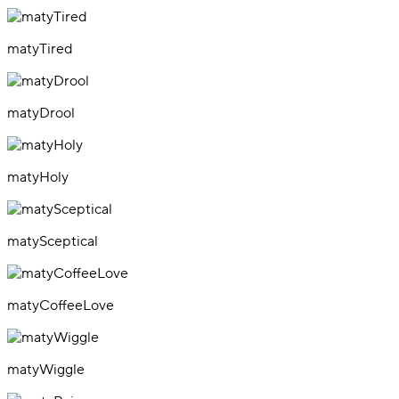
matyTired
matyDrool
matyHoly
matySceptical
matyCoffeeLove
matyWiggle