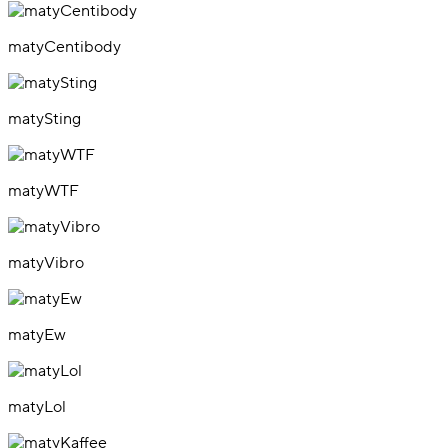
matyCentibody
matySting
matyWTF
matyVibro
matyEw
matyLol