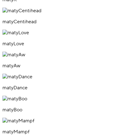
matyCentihead
matyLove
matyAw
matyDance
matyBoo
matyMampf