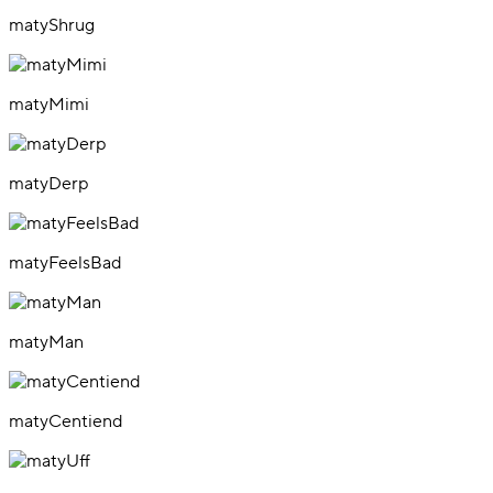
matyShrug
matyMimi
matyDerp
matyFeelsBad
matyMan
matyCentiend