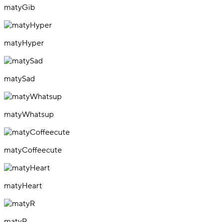
matyGib
matyHyper
matySad
matyWhatsup
matyCoffeecute
matyHeart
matyR