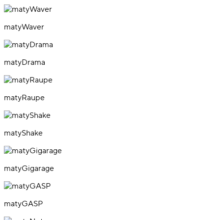
matyWaver
matyDrama
matyRaupe
matyShake
matyGigarage
matyGASP