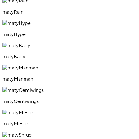
matyRain
matyHype
matyBaby
matyManman
matyCentiwings
matyMesser