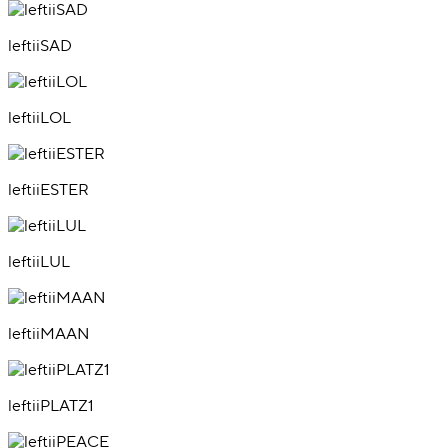
leftiiSAD
leftiiLOL
leftiiESTER
leftiiLUL
leftiiMAAN
leftiiPLATZ1