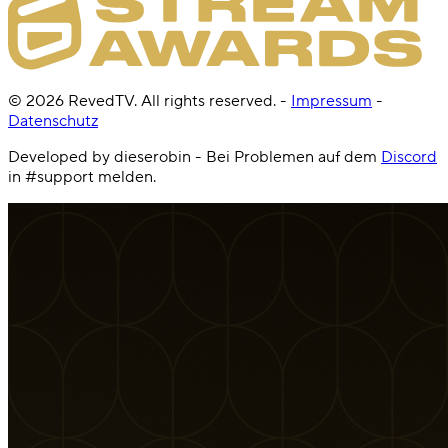
©
2026
RevedTV. All rights reserved.
-
Impressum
-
Datenschutz
Developed by dieserobin - Bei Problemen auf dem
Discord
in #support melden.