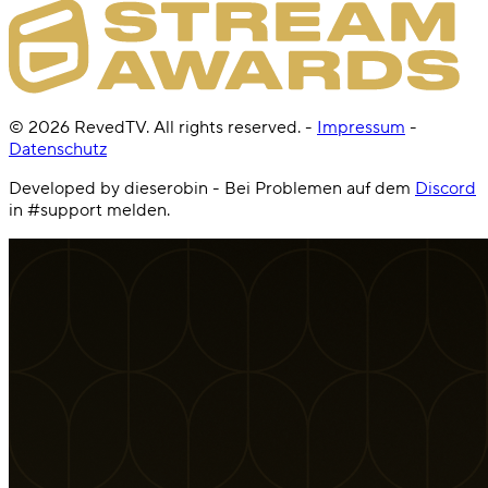
©
2026
RevedTV. All rights reserved.
-
Impressum
-
Datenschutz
Developed by dieserobin - Bei Problemen auf dem
Discord
in #support melden.