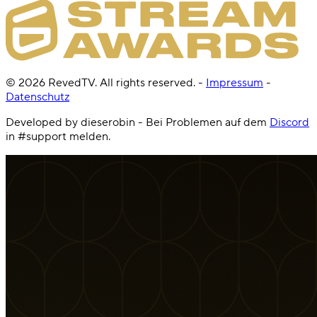
©
2026
RevedTV. All rights reserved.
-
Impressum
-
Datenschutz
Developed by dieserobin - Bei Problemen auf dem
Discord
in #support melden.