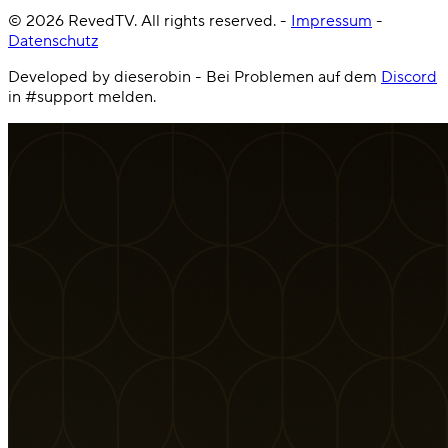
©
2026
RevedTV. All rights reserved.
-
Impressum
-
Datenschutz
Developed by dieserobin - Bei Problemen auf dem
Discord
in #support melden.