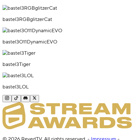
bastel3RGBglitzerCat
bastel3O11DynamicEVO
bastel3Tiger
bastel3LOL
©
2026
RevedTV. All rights reserved.
-
Impressum
-