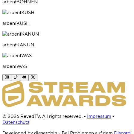
arbenfBOHNEN
arbenfKUSH
arbenfKANUN
arbenfWAS
©
2026
RevedTV. All rights reserved.
-
Impressum
-
Datenschutz
Developed by dieserobin - Bei Problemen auf dem
Discord