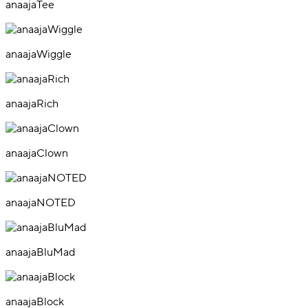
anaajaTee
anaajaWiggle
anaajaRich
anaajaClown
anaajaNOTED
anaajaBluMad
anaajaBlock