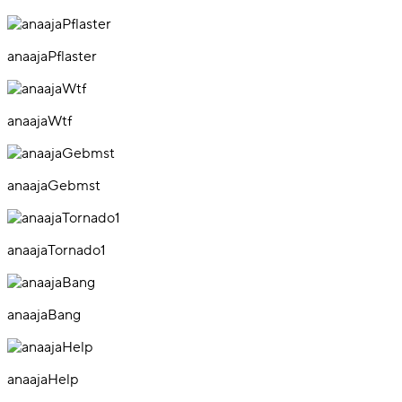
anaajaPflaster
anaajaWtf
anaajaGebmst
anaajaTornado1
anaajaBang
anaajaHelp