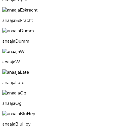
anaajaEskracht
anaajaDumm
anaajaW
anaajaLate
anaajaGg
anaajaBluHey