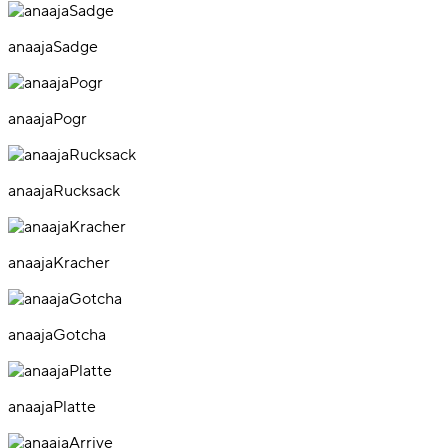
anaajaSadge
anaajaPogr
anaajaRucksack
anaajaKracher
anaajaGotcha
anaajaPlatte