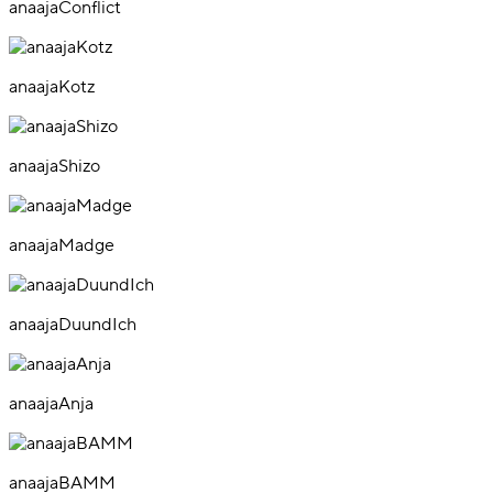
anaajaConflict
anaajaKotz
anaajaShizo
anaajaMadge
anaajaDuundIch
anaajaAnja
anaajaBAMM