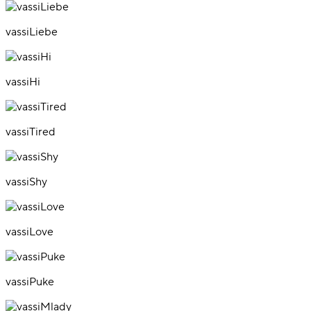
vassiLiebe
vassiHi
vassiTired
vassiShy
vassiLove
vassiPuke