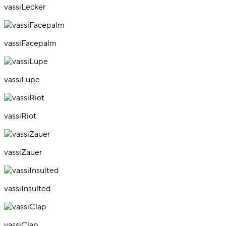
vassiLecker
vassiFacepalm
vassiLupe
vassiRiot
vassiZauer
vassiInsulted
vassiClap