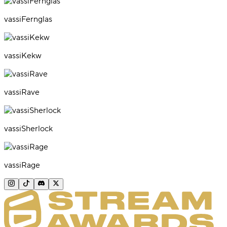
vassiFernglas
vassiKekw
vassiRave
vassiSherlock
vassiRage