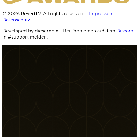
©
2026
RevedTV. All rights reserved.
-
Impressum
-
Datenschutz
Developed by dieserobin - Bei Problemen auf dem
Discord
in #support melden.