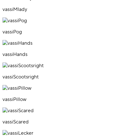
vassiMlady
vassiPog
vassiHands
vassiScootsright
vassiPillow
vassiScared