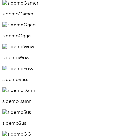
sidemoGamer
sidemoGggg
sidemoWow
sidemoSuss
sidemoDamn
sidemoSus