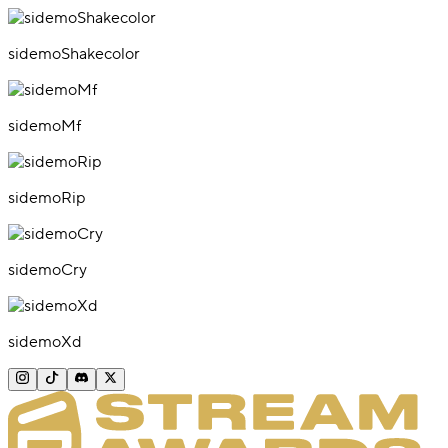
sidemoShakecolor
sidemoMf
sidemoRip
sidemoCry
sidemoXd