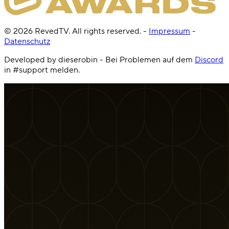
©
2026
RevedTV. All rights reserved.
-
Impressum
-
Datenschutz
Developed by dieserobin - Bei Problemen auf dem
Discord
in #support melden.