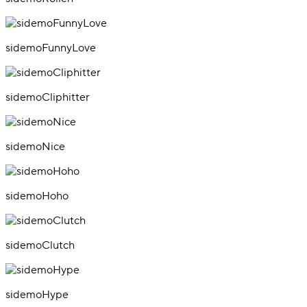
sidemoFunnyLove
sidemoCliphitter
sidemoNice
sidemoHoho
sidemoClutch
sidemoHype