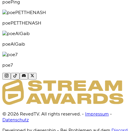
poePing
poePETTHENASH
poeAlGaib
poe7
©
2026
RevedTV. All rights reserved.
-
Impressum
-
Datenschutz
Developed by dieserobin - Bei Problemen auf dem
Discord