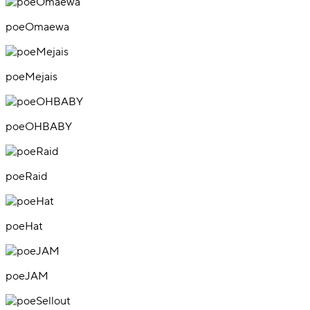
poeOmaewa
poeMejais
poeOHBABY
poeRaid
poeHat
poeJAM