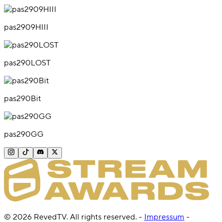
pas2909HIII
pas290LOST
pas290Bit
pas290GG
©
2026
RevedTV. All rights reserved.
-
Impressum
-