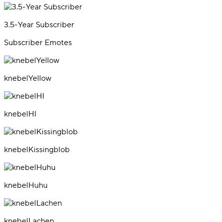
3.5-Year Subscriber
Subscriber Emotes
knebelYellow
knebelHI
knebelKissingblob
knebelHuhu
knebelLachen