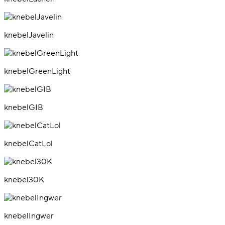
knebelJavelin
knebelGreenLight
knebelGIB
knebelCatLol
knebel30K
knebelIngwer