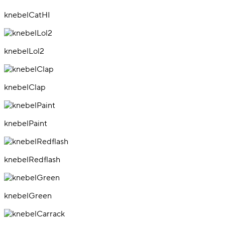
knebelCatHI
knebelLol2
knebelClap
knebelPaint
knebelRedflash
knebelGreen