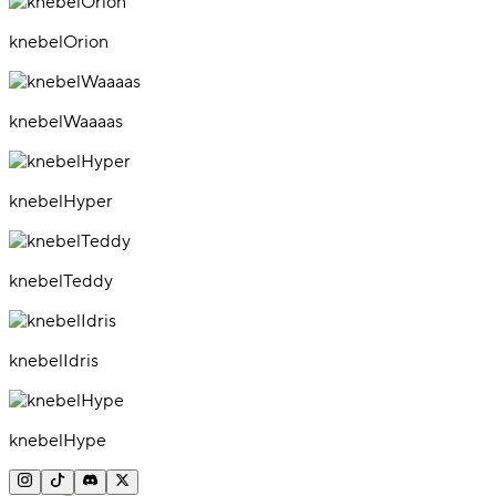
knebelOrion
knebelWaaaas
knebelHyper
knebelTeddy
knebelIdris
knebelHype