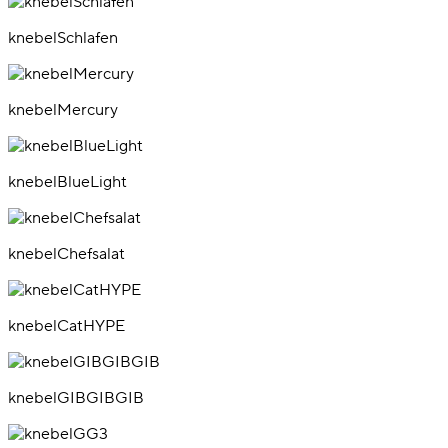
knebelSchlafen
knebelMercury
knebelBlueLight
knebelChefsalat
knebelCatHYPE
knebelGIBGIBGIB