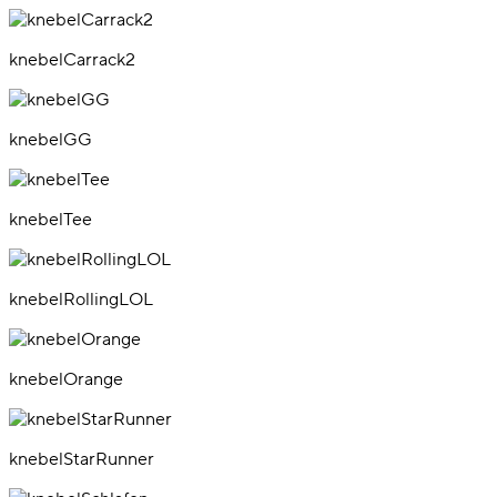
knebelCarrack2
knebelGG
knebelTee
knebelRollingLOL
knebelOrange
knebelStarRunner