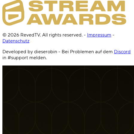
©
2026
RevedTV. All rights reserved.
-
Impressum
-
Datenschutz
Developed by dieserobin - Bei Problemen auf dem
Discord
in #support melden.