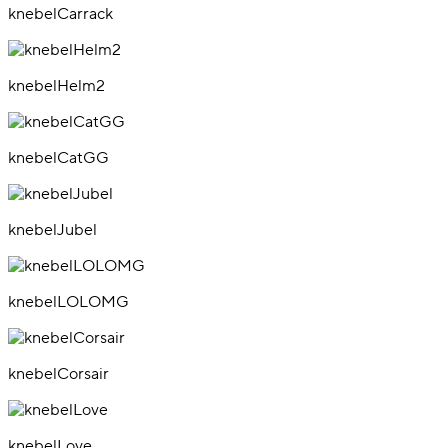
knebelCarrack
knebelHelm2
knebelCatGG
knebelJubel
knebelLOLOMG
knebelCorsair
knebelLove