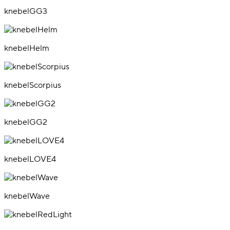
knebelGG3
knebelHelm
knebelScorpius
knebelGG2
knebelLOVE4
knebelWave