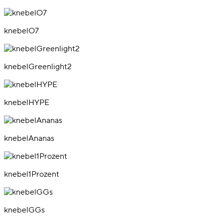
knebelO7
knebelGreenlight2
knebelHYPE
knebelAnanas
knebel1Prozent
knebelGGs