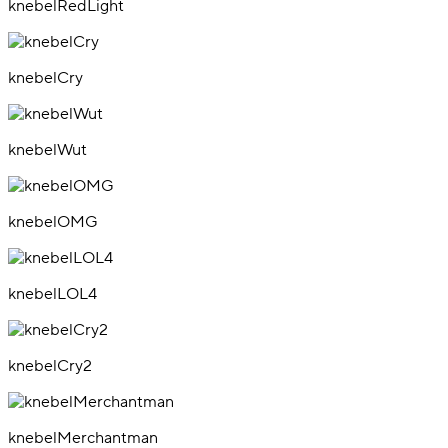
knebelRedLight
knebelCry
knebelWut
knebelOMG
knebelLOL4
knebelCry2
knebelMerchantman