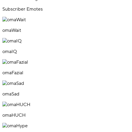
Subscriber Emotes
omaWait
omaIQ
omaFazial
omaSad
omaHUCH