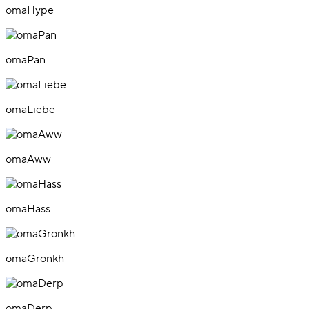
omaHype
omaPan
omaLiebe
omaAww
omaHass
omaGronkh
omaDerp