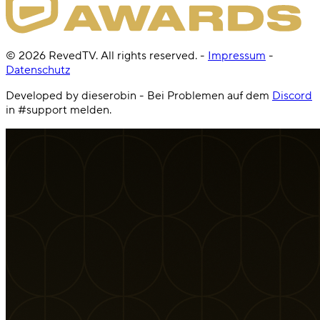
©
2026
RevedTV. All rights reserved.
-
Impressum
-
Datenschutz
Developed by dieserobin - Bei Problemen auf dem
Discord
in #support melden.